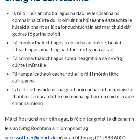
Is féidir leis an phobal agus na daoine le cásanna os
comhair na cúirte dul in oiriúint le háiseanna éisteachta le
húsáid a bhaint as lúba ionduchtúcháin atá mar chuid dár
gcóras fógartha poiblí
Tá comharthaíocht agus treoracha ag doirse, bealaí
isteach agus amach ag na tithe cúirteanna ar fad.
Tá comharthaíocht agus sonraí teagmhála na n-oifigí
cúirte i mBraille
Tá rampaí cathaoireacha róthaí le fáil i mórán tithe
cúirteanna
Is féidir le húsáideoirí na gcathaoireacha róthaí fianaise a
thabhairt i mórán tithe cúirteanna ag barr na cúirte in aice
chlár na mionn
Má tá fiosrúcháin ar bith agat, is féidir teagmháil a dhéanamh
leis an Oifig Rochtana ar ríomhphost ag
accessofficer@courts.ie
nó ar an bhfón ag (01) 888 6000.