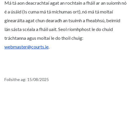
Má tá aon deacrachtaí agat an rochtain a fháil ar an suíomh nó
é a úsáid (Is cuma má tá míchumas ort), nó má tá moltaí
ginearálta agat chun dearadh an tsuímh a fheabhsú, beimid
lán sásta scéala a fháil uait. Seol ríomhphost le do chuid
tráchtanna agus moltaí le do thoil chuig:
webmaster@courts.ie
.
Foilsithe ag:
15/08/2025