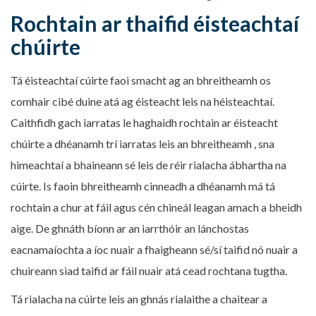
Rochtain ar thaifid éisteachtaí
chúirte
Tá éisteachtaí cúirte faoi smacht ag an bhreitheamh os
comhair cibé duine atá ag éisteacht leis na héisteachtaí.
Caithfidh gach iarratas le haghaidh rochtain ar éisteacht
chúirte a dhéanamh trí iarratas leis an bhreitheamh , sna
himeachtaí a bhaineann sé leis de réir rialacha ábhartha na
cúirte. Is faoin bhreitheamh cinneadh a dhéanamh má tá
rochtain a chur at fáil agus cén chineál leagan amach a bheidh
aige. De ghnáth bíonn ar an iarrthóir an lánchostas
eacnamaíochta a íoc nuair a fhaigheann sé/sí taifid nó nuair a
chuireann siad taifid ar fáil nuair atá cead rochtana tugtha.
Tá rialacha na cúirte leis an ghnás rialaithe a chaitear a