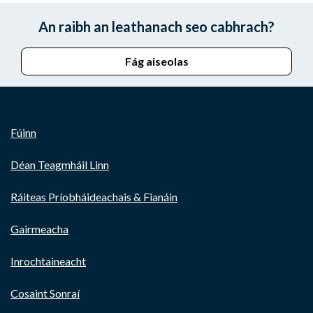
An raibh an leathanach seo cabhrach?
Fág aiseolas
Fúinn
Déan Teagmháil Linn
Ráiteas Príobháideachais & Fianáin
Gairmeacha
Inrochtaineacht
Cosaint Sonraí