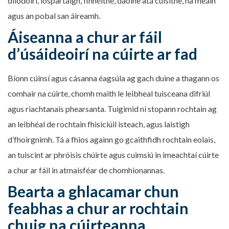
dlíodóirí, íospartaigh, finnéithe, daoine atá cúisithe, na meáin
agus an pobal san áireamh.
Áiseanna a chur ar fáil
d’úsáideoirí na cúirte ar fad
Bíonn cúinsí agus cásanna éagsúla ag gach duine a thagann os
comhair na cúirte, chomh maith le leibheal tuisceana difriúl
agus riachtanais phearsanta. Tuigimid ní stopann rochtain ag
an leibhéal de rochtain fhisiciúil isteach, agus laistigh
d’fhoirgnimh. Tá a fhios againn go gcaithfidh rochtain eolais,
an tuiscint ar phróisis chúirte agus cuimsiú in imeachtaí cúirte
a chur ar fáil in atmaisféar de chomhionannas.
Bearta a ghlacamar chun
feabhas a chur ar rochtain
chuig na cúirteanna