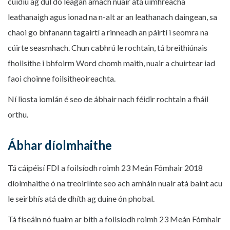
cuidiú ag dul do leagan amach nuair atá uimhreacha
leathanaigh agus ionad na n-alt ar an leathanach daingean, sa
chaoi go bhfanann tagairtí a rinneadh an páirtí i seomra na
cúirte seasmhach. Chun cabhrú le rochtain, tá breithiúnais
fhoilsithe i bhfoirm Word chomh maith, nuair a chuirtear iad
faoi choinne foilsitheoireachta.
Ní liosta iomlán é seo de ábhair nach féidir rochtain a fháil
orthu.
Ábhar díolmhaithe
Tá cáipéisí FDI a foilsíodh roimh 23 Meán Fómhair 2018
díolmhaithe ó na treoirlínte seo ach amháin nuair atá baint acu
le seirbhís atá de dhíth ag duine ón phobal.
Tá físeáin nó fuaim ar bith a foilsíodh roimh 23 Meán Fómhair