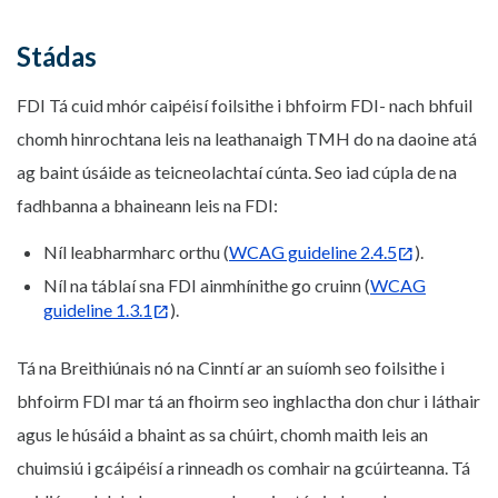
Stádas
FDI Tá cuid mhór caipéisí foilsithe i bhfoirm FDI- nach bhfuil
chomh hinrochtana leis na leathanaigh TMH do na daoine atá
ag baint úsáide as teicneolachtaí cúnta. Seo iad cúpla de na
fadhbanna a bhaineann leis na FDI:
Níl leabharmharc orthu (
WCAG guideline 2.4.5
).
Níl na táblaí sna FDI ainmhínithe go cruinn (
WCAG
guideline 1.3.1
).
Tá na Breithiúnais nó na Cinntí ar an suíomh seo foilsithe i
bhfoirm FDI mar tá an fhoirm seo inghlactha don chur i láthair
agus le húsáid a bhaint as sa chúirt, chomh maith leis an
chuimsiú i gcáipéisí a rinneadh os comhair na gcúirteanna. Tá