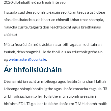
2020 díolmhaithe ó na treoirlínte seo
I gcúpla cuid den suíomh gréasáin seo, tá an téacs a úsáidtear
níos dleathaíochta, de bharr an chineáil ábhar (mar shampla,
rialacha cúirte, tagairtí don reachtaíocht agus breithiúnais
chúirte)
Má tá fiosrúcháin nó tráchtanna ar bith agat ar rochtain an
tsuímh, déan teagmháil le do thoil leis an stiúrthóir gréasáin
ag
webmaster@courts.ie
.
Ár bhfoilsiúcháin
Déanaimid iarracht ár mbileoga agus leabhráin a chur i láthair
i dteanga shimplí shothuigthe agus i bhfoirmeacha éagsúla. Tá
ár bhfoilsiúcháin go léir foilsithe ar ár suíomh gréasáin i
bhfoirm FDI. Tá go leor foilsithe i bhfoirm TMH chomh maith