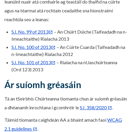
leanúint nuair atá comhairle ag teastáil do thaifid na cúirte
agus na téarmaí atá rochtain ceadaithe sna hionstraimí
reachtúla seo a leanas:
S.I. No. 99 of 2013
– An Chúirt Dúiche (Taifeadadh na n-
Imeachtaithe) Rialacha 2013
S.I. No. 100 of 2013
– An Cúirte Cuarda (Taifeadadh na
n-Imeachtaithe) Rialacha 2012
S.I. No. 101 of 2013
– Rialacha na nUaschúirteanna
(Ord 123) 2013
Ár suíomh gréasáin
Tá an tSeirbhís Chúirteanna tiomanta chun ár suíomh gréasáin
a dhéanamh inrochtana i gcomhréir le
S.I. 358/2020
.
Táimid tiomanta caighdeán AA a bhaint amach faoi
WCAG
2.1 guidelines
.